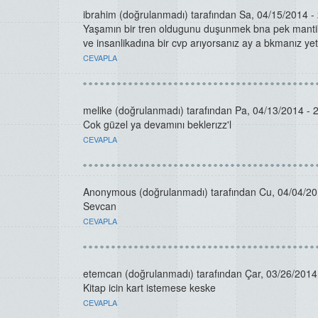
ibrahim (doğrulanmadı)
tarafından Sa, 04/15/2014 - 
Yaşamın bir tren oldugunu duşunmek bna pek mantikl
ve insanlikadına bir cvp arıyorsanız ay a bkmanız ye
CEVAPLA
melike (doğrulanmadı)
tarafından Pa, 04/13/2014 - 2
Cok güzel ya devamını beklerızz'l
CEVAPLA
Anonymous (doğrulanmadı)
tarafından Cu, 04/04/201
Sevcan
CEVAPLA
etemcan (doğrulanmadı)
tarafından Çar, 03/26/2014 
Kitap icin kart istemese keske
CEVAPLA