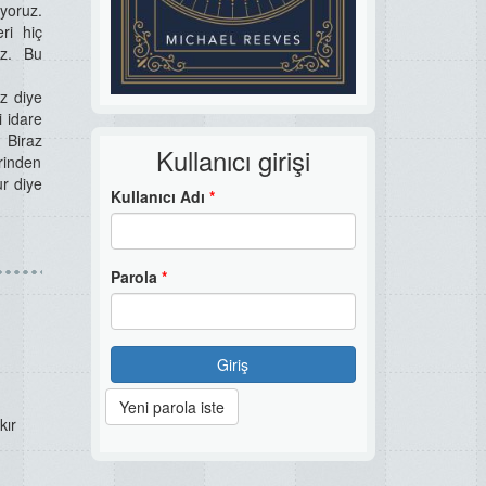
yoruz.
ri hiç
uz. Bu
ız diye
 idare
Biraz
Kullanıcı girişi
rinden
ur diye
Kullanıcı Adı
*
Parola
*
Giriş
Yeni parola iste
kır