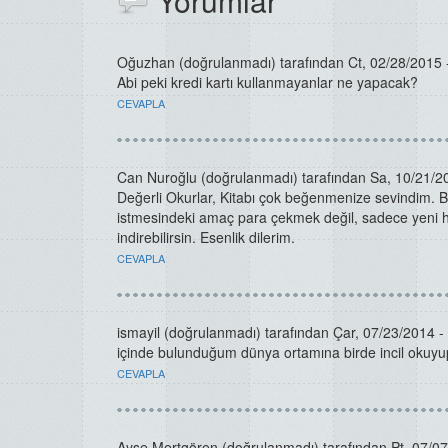
Yorumlar
Oğuzhan (doğrulanmadı)
tarafından Ct, 02/28/2015 -
Abi peki kredi kartı kullanmayanlar ne yapacak?
CEVAPLA
Can Nuroğlu (doğrulanmadı)
tarafından Sa, 10/21/20
Değerli Okurlar, Kitabı çok beğenmenize sevindim. Bazı
istmesindeki amaç para çekmek değil, sadece yeni hesa
indirebilirsin. Esenlik dilerim.
CEVAPLA
ismayil (doğrulanmadı)
tarafından Çar, 07/23/2014 - 
içinde bulunduğum dünya ortamına birde incil okuy
CEVAPLA
Ayşe Mertgören (doğrulanmadı)
tarafından Pt, 07/07