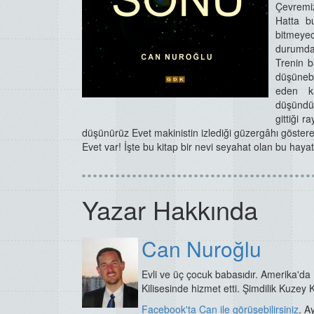
Çevremiz
Hatta bu
bitmeye
durumda 
Trenin b
düşünebi
eden k
düşündüğ
gittiği r
düşünürüz Evet makinistin izlediği güzergâhı gösteren 
Evet var! İşte bu kitap bir nevi seyahat olan bu hayat
Yazar Hakkında
Can Nuroğlu
Evli ve üç çocuk babasıdır. Amerika'da
Kilisesinde hizmet etti. Şimdilik Kuzey
Facebook'ta Can ile görüşebilirsiniz
. A