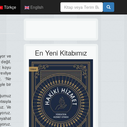
Türkçe
English
En Yeni Kitabımız
iyor ve
değil.
z koyu
evliye
uz.
“Ne
yle bir
uğumuz
ısıyla
uz. Ve
yoruz.
eyahat
yoruz.