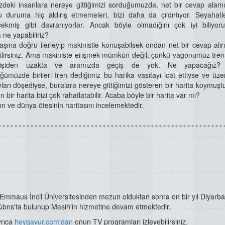
deki insanlara nereye gittiğimizi sorduğumuzda, net bir cevap alamı
 duruma hiç aldırış etmemeleri, bizi daha da çıldırtıyor. Seyahatle
cekmiş gibi davranıyorlar. Ancak böyle olmadığını çok iyi biliyor
ne yapabiliriz?
aşına doğru ilerleyip makinistle konuşabilsek ondan net bir cevap alır
lirsiniz. Ama makiniste erişmek mümkün değil; çünkü vagonumuz treni
işiden uzakta ve aramızda geçiş de yok. Ne yapacağız? 
ümüzde birileri tren dediğimiz bu harika vasıtayı icat ettiyse ve üze
ayları döşediyse, buralara nereye gittiğimizi gösteren bir harita koymuşt
bir harita bizi çok rahatlatabilir. Acaba böyle bir harita var mı?
ın ve dünya ötesinin haritasını incelemektedir.
 Emmaus İncil Üniversitesinden mezun olduktan sonra on bir yıl Diyarba
 Kıbrıs'ta bulunup Mesih'in hizmetine devam etmektedir.
yrıca
heygavu
r.com'dan
onun TV programları izleyebilirsiniz.