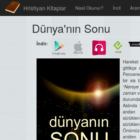
Hristiyan Kitaplar
Nasıl Okunur?
İncil
Ara
Dünya'nın Sonu
İndir:
Hareket h
gittikç
Pencered
bir sis 
“Nereye 
zaman v
durumda
Aslında
andan i
sürükle
sürüklen
Önümüz k
aniden 