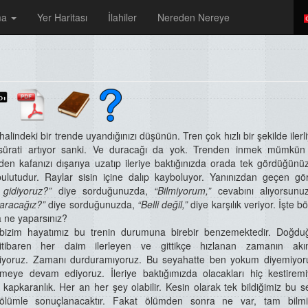
ma
Yer Haritası
İlahiler
Nereden Nereye
alindeki bir trende uyandığınızı düşünün. Tren çok hızlı bir şekilde ilerl
e sürati artıyor sanki. Ve duracağı da yok. Trenden inmek mümkün 
en kafanızı dışarıya uzatıp ileriye baktığınızda orada tek gördüğünü
bulutudur. Raylar sisin içine dalıp kayboluyor. Yanınızdan geçen gör
gidiyoruz?”
diye sorduğunuzda,
“Bilmiyorum,”
cevabını alıyorsun
aracağız?”
diye sorduğunuzda,
“Belli değil,”
diye karşılık veriyor. İşte bö
 ne yaparsınız?
 bizim hayatımız bu trenin durumuna birebir benzemektedir. Doğd
tibaren her daim ilerleyen ve gittikçe hızlanan zamanın akınt
niyoruz. Zamanı durduramıyoruz. Bu seyahatte ben yokum diyemiyor
meye devam ediyoruz. İleriye baktığımızda olacakları hiç kestiremi
apkaranlık. Her an her şey olabilir. Kesin olarak tek bildiğimiz bu s
ölümle sonuçlanacaktır. Fakat ölümden sonra ne var, tam bilmi