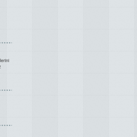
erini
z