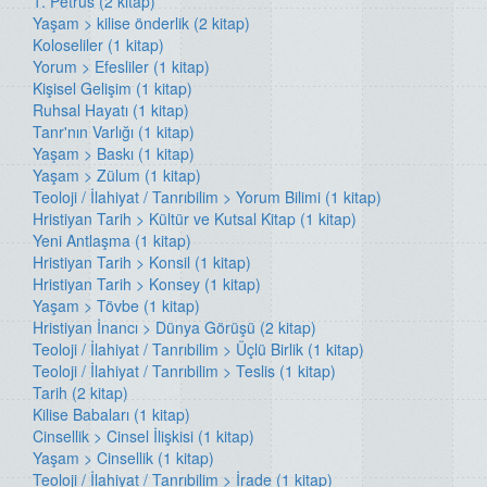
1. Petrus (2 kitap)
Yaşam > kilise önderlik (2 kitap)
Koloseliler (1 kitap)
Yorum > Efesliler (1 kitap)
Kişisel Gelişim (1 kitap)
Ruhsal Hayatı (1 kitap)
Tanr'nın Varlığı (1 kitap)
Yaşam > Baskı (1 kitap)
Yaşam > Zülum (1 kitap)
Teoloji / İlahiyat / Tanrıbilim > Yorum Bilimi (1 kitap)
Hristiyan Tarih > Kültür ve Kutsal Kitap (1 kitap)
Yeni Antlaşma (1 kitap)
Hristiyan Tarih > Konsil (1 kitap)
Hristiyan Tarih > Konsey (1 kitap)
Yaşam > Tövbe (1 kitap)
Hristiyan İnancı > Dünya Görüşü (2 kitap)
Teoloji / İlahiyat / Tanrıbilim > Üçlü Birlik (1 kitap)
Teoloji / İlahiyat / Tanrıbilim > Teslis (1 kitap)
Tarih (2 kitap)
Kilise Babaları (1 kitap)
Cinsellik > Cinsel İlişkisi (1 kitap)
Yaşam > Cinsellik (1 kitap)
Teoloji / İlahiyat / Tanrıbilim > İrade (1 kitap)