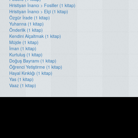
Hristiyan İnancı > Fosiller (1 kitap)
Hristiyan İnancı > Elçi (1 kitap)
Özgür İrade (1 kitap)
Yuhanna (1 kitap)
Önderlik (1 kitap)
Kendini Alçaltmak (1 kitap)
Müjde (1 kitap)
İman (1 kitap)
Kurtuluş (1 kitap)
Doğuş Bayramı (1 kitap)
Öğrenci Yetiştirme (1 kitap)
Hayal Kırıklığı (1 kitap)
Yas (1 kitap)
Vaaz (1 kitap)