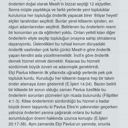
önderleri doğal olarak Mesih’in bizzat seçtiği 12 elçiydiler.
Sonra müjde yayıldıkça ve farklı yerlerde yeni topluluklar
kurulunca her topluluğa önderlik yapacak birer ‘ihtiyar heyeti’
elçiler tarafından seçilirdi. Bunlar yerel kilisenin içinden, en
olgun adamlarından seçilirdi. Belirlenen bu önderlerin resmi
bir konumları ya da eğitimleri yoktu. Onları yetkili kılan diğer
önderlerin eliyle seçilip topluluğun onayına sahip olmalarına
dayanıyordu. Üslendikleri bu ruhsal konum dünyadaki
önderlik vasfından çok farklı çünkü Mesih’e göre önderlik
yapan kendini asla yüceltmemelidir. İncil’e göre önderlik
demek hizmet etmek demektir. Kısacası bu hizmeti
sürdürmek büyük özveri ve adanmışlık gerektirirdi.
Elçi Pavlus kilisenin ilk yıllarında uğradığı yerlerde pek çok
topluluk kurdu. Kuruduğu her kilisenin başına hep bir takım
önder atamaya özen gösterirdi (E.İşleri 14:24). Bazen belirli
bir kilisede bir sorun olduğu zaman Pavlus özellikle bu
önderlerin sorunları çözmeleri için ricada bulunurdu (Filipililer
4:1-3). Kilise önderlerinin sürdürdüğü bu hizmet o kadar
büyük önem taşıyordu ki Pavlus Efes’in yakınından geçerken
yalnızca önderleri yanına çağırarak onlara bu kutsal
sorumluluğun önemi hakkında uzunca konuştu (E.İşleri
20:17-38). Aynı zamanda Elçi Pavlus’un yanında, onunla