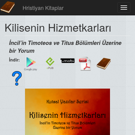
Hristiyan Kitaplar
Toggl
navig
Kilisenin Hizmetkarları
İncil’in Timoteos ve Titus Bölümleri Üzerine
bir Yorum
İndir: