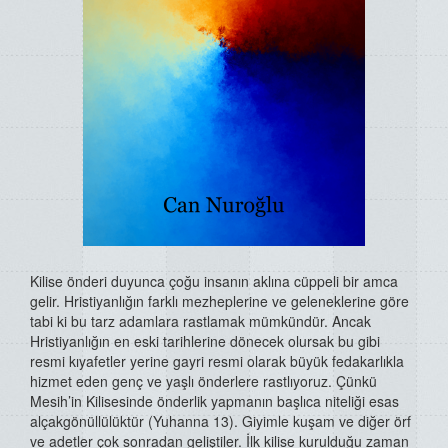
Kilise önderi duyunca çoğu insanın aklına cüppeli bir amca
gelir. Hristiyanlığın farklı mezheplerine ve geleneklerine göre
tabi ki bu tarz adamlara rastlamak mümkündür. Ancak
Hristiyanlığın en eski tarihlerine dönecek olursak bu gibi
resmi kıyafetler yerine gayri resmi olarak büyük fedakarlıkla
hizmet eden genç ve yaşlı önderlere rastlıyoruz. Çünkü
Mesih’in Kilisesinde önderlik yapmanın başlıca niteliği esas
alçakgönüllülüktür (Yuhanna 13). Giyimle kuşam ve diğer örf
ve adetler çok sonradan geliştiler. İlk kilise kurulduğu zaman