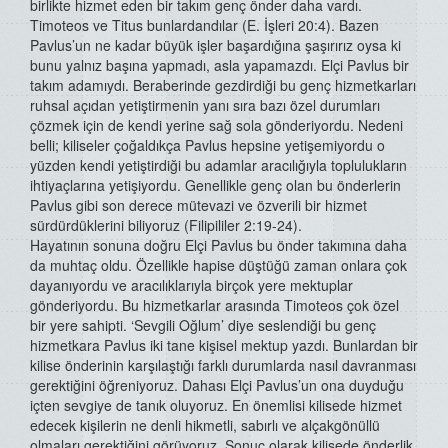
birlikte hizmet eden bir takım genç önder daha vardı.
Timoteos ve Titus bunlardandılar (E. İşleri 20:4). Bazen
Pavlus’un ne kadar büyük işler başardığına şaşırırız oysa ki
bunu yalnız başına yapmadı, asla yapamazdı. Elçi Pavlus bir
takım adamıydı. Beraberinde gezdirdiği bu genç hizmetkarları
ruhsal açıdan yetiştirmenin yanı sıra bazı özel durumları
çözmek için de kendi yerine sağ sola gönderiyordu. Nedeni
belli; kiliseler çoğaldıkça Pavlus hepsine yetişemiyordu o
yüzden kendi yetiştirdiği bu adamlar aracılığıyla toplulukların
ihtiyaçlarına yetişiyordu. Genellikle genç olan bu önderlerin
Pavlus gibi son derece mütevazi ve özverili bir hizmet
sürdürdüklerini biliyoruz (Filipililer 2:19-24).
Hayatının sonuna doğru Elçi Pavlus bu önder takımına daha
da muhtaç oldu. Özellikle hapise düştüğü zaman onlara çok
dayanıyordu ve aracılıklarıyla birçok yere mektuplar
gönderiyordu. Bu hizmetkarlar arasında Timoteos çok özel
bir yere sahipti. ‘Sevgili Oğlum’ diye seslendiği bu genç
hizmetkara Pavlus iki tane kişisel mektup yazdı. Bunlardan bir
kilise önderinin karşılaştığı farklı durumlarda nasıl davranması
gerektiğini öğreniyoruz. Dahası Elçi Pavlus’un ona duyduğu
içten sevgiye de tanık oluyoruz. En önemlisi kilisede hizmet
edecek kişilerin ne denli hikmetli, sabırlı ve alçakgönüllü
olmaları gerektiğini görüyoruz. Sonuç olarak kilisede önderlik