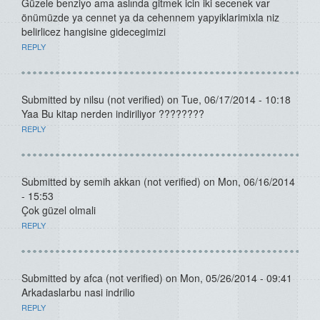
Güzele benziyo ama aslında gitmek icin iki secenek var
önümüzde ya cennet ya da cehennem yapyiklarimixla niz
belirlicez hangisine gidecegimizi
REPLY
Submitted by
nilsu (not verified)
on Tue, 06/17/2014 - 10:18
Yaa Bu kitap nerden indiriliyor ????????
REPLY
Submitted by
semih akkan (not verified)
on Mon, 06/16/2014
- 15:53
Çok güzel olmali
REPLY
Submitted by
afca (not verified)
on Mon, 05/26/2014 - 09:41
Arkadaslarbu nasi indrilio
REPLY