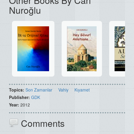
Other Books By Can
Nuroğlu
Topics:
Son Zamanlar
Vahiy
Kıyamet
Publisher:
GDK
Year:
2012
Comments