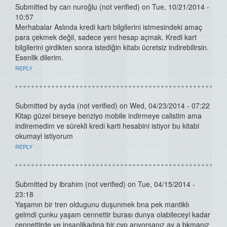
Submitted by
can nuroğlu (not verified)
on Tue, 10/21/2014 -
10:57
Merhabalar Aslında kredi kartı bilgilerini istmesindeki amaç
para çekmek değil, sadece yeni hesap açmak. Kredi kart
bilgilerini girdikten sonra istediğin kitabı ücretsiz indirebilirsin.
Esenlik dilerim.
REPLY
Submitted by
ayda (not verified)
on Wed, 04/23/2014 - 07:22
Kitap güzel birseye benziyo mobile indirmeye calistim ama
indiremedim ve sürekli kredi karti hesabini istiyor bu kitabi
okumayi istiyorum
REPLY
Submitted by
ibrahim (not verified)
on Tue, 04/15/2014 -
23:18
Yaşamın bir tren oldugunu duşunmek bna pek mantiklı
gelmdi çunku yaşam cennettir burası dunya olabileceyi kadar
cennettirde ve insanlikadına bir cvp arıyorsanız ay a bkmanız