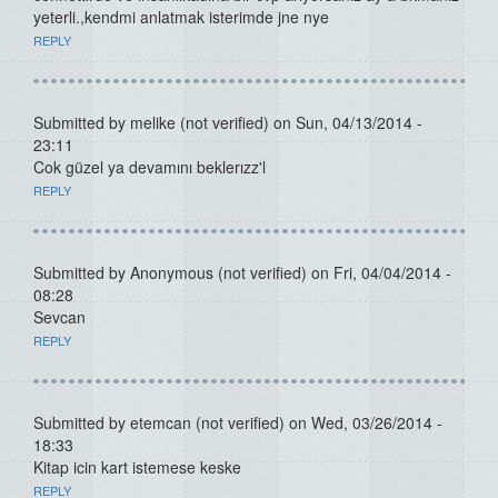
yeterli.,kendmi anlatmak isterimde jne nye
REPLY
Submitted by
melike (not verified)
on Sun, 04/13/2014 -
23:11
Cok güzel ya devamını beklerızz'l
REPLY
Submitted by
Anonymous (not verified)
on Fri, 04/04/2014 -
08:28
Sevcan
REPLY
Submitted by
etemcan (not verified)
on Wed, 03/26/2014 -
18:33
Kitap icin kart istemese keske
REPLY