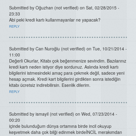
Submitted by
Oğuzhan (not verified)
on Sat, 02/28/2015 -
23:33
Abi peki kredi kartı kullanmayanlar ne yapacak?
REPLY
Submitted by
Can Nuroğlu (not verified)
on Tue, 10/21/2014 -
11:00
Değerli Okurlar, Kitabı çok beğenmenize sevindim. Bazılarınız
kredi kartı neden istiyor diye sordunuz. Aslında kredi kartı
bilgilerini istmesindeki amaç para çekmek değil, sadece yeni
hesap açmak. Kredi kart bilgilerini girdikten sonra istediğin
kitabı ücretsiz indirebilirsin. Esenlik dilerim.
REPLY
Submitted by
ismayil (not verified)
on Wed, 07/23/2014 -
00:20
içinde bulunduğum dünya ortamına birde incil okuyup
keşvetmek daha çok bilği edinmek birdeİNCİL merakımdan