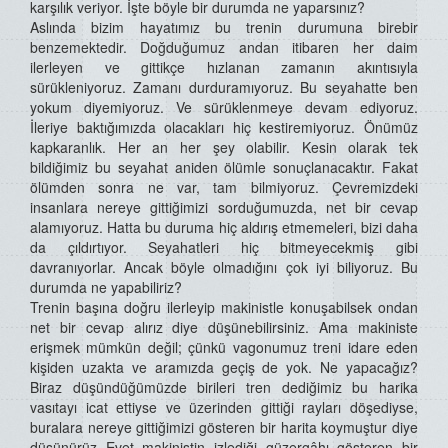
karşılık veriyor. İşte böyle bir durumda ne yaparsınız?
Aslında bizim hayatımız bu trenin durumuna birebir
benzemektedir. Doğduğumuz andan itibaren her daim
ilerleyen ve gittikçe hızlanan zamanın akıntısıyla
sürükleniyoruz. Zamanı durduramıyoruz. Bu seyahatte ben
yokum diyemiyoruz. Ve sürüklenmeye devam ediyoruz.
İleriye baktığımızda olacakları hiç kestiremiyoruz. Önümüz
kapkaranlık. Her an her şey olabilir. Kesin olarak tek
bildiğimiz bu seyahat aniden ölümle sonuçlanacaktır. Fakat
ölümden sonra ne var, tam bilmiyoruz. Çevremizdeki
insanlara nereye gittiğimizi sorduğumuzda, net bir cevap
alamıyoruz. Hatta bu duruma hiç aldırış etmemeleri, bizi daha
da çıldırtıyor. Seyahatleri hiç bitmeyecekmiş gibi
davranıyorlar. Ancak böyle olmadığını çok iyi biliyoruz. Bu
durumda ne yapabiliriz?
Trenin başına doğru ilerleyip makinistle konuşabilsek ondan
net bir cevap alırız diye düşünebilirsiniz. Ama makiniste
erişmek mümkün değil; çünkü vagonumuz treni idare eden
kişiden uzakta ve aramızda geçiş de yok. Ne yapacağız?
Biraz düşündüğümüzde birileri tren dediğimiz bu harika
vasıtayı icat ettiyse ve üzerinden gittiği rayları döşediyse,
buralara nereye gittiğimizi gösteren bir harita koymuştur diye
düşünürüz Evet makinistin izlediği güzergâhı gösteren bir