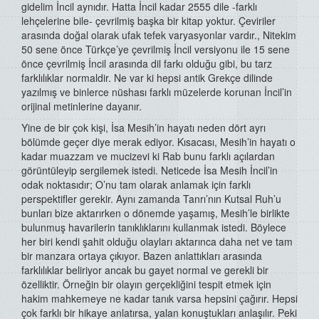
gidelim İncil aynıdır. Hatta İncil kadar 2555 dile -farklı
lehçelerine bile- çevrilmiş başka bir kitap yoktur. Çeviriler
arasında doğal olarak ufak tefek varyasyonlar vardır., Nitekim
50 sene önce Türkçe’ye çevrilmiş İncil versiyonu ile 15 sene
önce çevrilmiş İncil arasında dil farkı olduğu gibi, bu tarz
farklılıklar normaldir. Ne var ki hepsi antik Grekçe dilinde
yazılmış ve binlerce nüshası farklı müzelerde korunan İncil’in
orijinal metinlerine dayanır.
Yine de bir çok kişi, İsa Mesih’in hayatı neden dört ayrı
bölümde geçer diye merak ediyor. Kısacası, Mesih’in hayatı o
kadar muazzam ve mucizevi ki Rab bunu farklı açılardan
görüntüleyip sergilemek istedi. Neticede İsa Mesih İncil’in
odak noktasıdır; O’nu tam olarak anlamak için farklı
perspektifler gerekir. Aynı zamanda Tanrı’nın Kutsal Ruh’u
bunları bize aktarırken o dönemde yaşamış, Mesih’le birlikte
bulunmuş havarilerin tanıklıklarını kullanmak istedi. Böylece
her biri kendi şahit olduğu olayları aktarınca daha net ve tam
bir manzara ortaya çıkıyor. Bazen anlattıkları arasında
farklılıklar beliriyor ancak bu gayet normal ve gerekli bir
özelliktir. Örneğin bir olayın gerçekliğini tespit etmek için
hakim mahkemeye ne kadar tanık varsa hepsini çağırır. Hepsi
çok farklı bir hikaye anlatırsa, yalan konuştukları anlaşılır. Peki