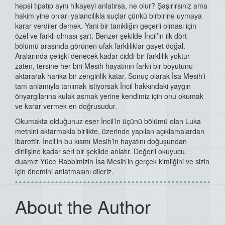
hepsi tıpatıp aynı hikayeyi anlatırsa, ne olur? Şaşırırsınız ama
hakim yine onları yalancılıkla suçlar çünkü birbirine uymaya
karar verdiler demek. Yani bir tanıklığın geçerli olması için
özel ve farklı olması şart. Benzer şekilde İncil’in ilk dört
bölümü arasında görünen ufak farklılıklar gayet doğal.
Aralarında çelişki denecek kadar ciddi bir farklılık yoktur
zaten, tersine her biri Mesih hayatının farklı bir boyutunu
aktararak harika bir zenginlik katar. Sonuç olarak İsa Mesih’i
tam anlamıyla tanımak istiyorsak İncil hakkındaki yaygın
önyargılarına kulak asmak yerine kendimiz için onu okumak
ve karar vermek en doğrusudur.
Okumakta olduğunuz eser İncil’in üçünü bölümü olan Luka
metnini aktarmakla birlikte, üzerinde yapılan açıklamalardan
ibarettir. İncil’in bu kısmı Mesih’in hayatını doğuşundan
dirilişine kadar seri bir şekilde anlatır. Değerli okuyucu,
duamız Yüce Rabbimizin İsa Mesih’in gerçek kimliğini ve sizin
için önemini anlatmasını dileriz.
About the Author