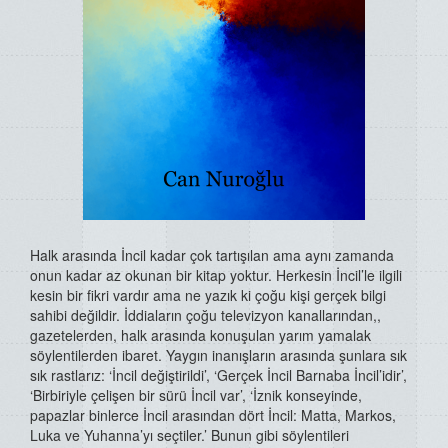
Halk arasında İncil kadar çok tartışılan ama aynı zamanda
onun kadar az okunan bir kitap yoktur. Herkesin İncil’le ilgili
kesin bir fikri vardır ama ne yazık ki çoğu kişi gerçek bilgi
sahibi değildir. İddiaların çoğu televizyon kanallarından,,
gazetelerden, halk arasında konuşulan yarım yamalak
söylentilerden ibaret. Yaygın inanışların arasında şunlara sık
sık rastlarız: ‘İncil değiştirildi’, ‘Gerçek İncil Barnaba İncil’idir’,
‘Birbiriyle çelişen bir sürü İncil var’, ‘İznik konseyinde,
papazlar binlerce İncil arasından dört İncil: Matta, Markos,
Luka ve Yuhanna’yı seçtiler.’ Bunun gibi söylentileri