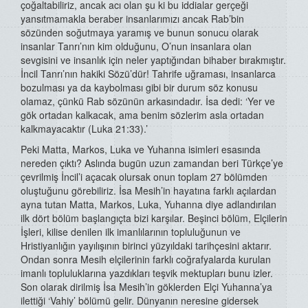
çoğaltabiliriz, ancak acı olan şu ki bu iddialar gerçeği
yansıtmamakla beraber insanlarımızı ancak Rab’bin
sözünden soğutmaya yaramış ve bunun sonucu olarak
insanlar Tanrı’nın kim olduğunu, O’nun insanlara olan
sevgisini ve insanlık için neler yaptığından bihaber bırakmıştır.
İncil Tanrı’nın hakiki Sözü’dür! Tahrife uğraması, insanlarca
bozulması ya da kaybolması gibi bir durum söz konusu
olamaz, çünkü Rab sözünün arkasındadır. İsa dedi: ‘Yer ve
gök ortadan kalkacak, ama benim sözlerim asla ortadan
kalkmayacaktır (Luka 21:33).’
Peki Matta, Markos, Luka ve Yuhanna isimleri esasında
nereden çıktı? Aslında bugün uzun zamandan beri Türkçe’ye
çevrilmiş İncil’i açacak olursak onun toplam 27 bölümden
oluştuğunu görebiliriz. İsa Mesih’in hayatına farklı açılardan
ayna tutan Matta, Markos, Luka, Yuhanna diye adlandırılan
ilk dört bölüm başlangıçta bizi karşılar. Beşinci bölüm, Elçilerin
İşleri, kilise denilen ilk imanlılarının topluluğunun ve
Hristiyanlığın yayılışının birinci yüzyıldaki tarihçesini aktarır.
Ondan sonra Mesih elçilerinin farklı coğrafyalarda kurulan
imanlı topluluklarına yazdıkları teşvik mektupları bunu izler.
Son olarak dirilmiş İsa Mesih’in göklerden Elçi Yuhanna’ya
ilettiği ‘Vahiy’ bölümü gelir. Dünyanın neresine gidersek