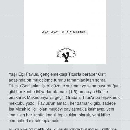
Yaşlı Elçi Pavlus, genç emektaşı Titus'la beraber Girit
adasında bir müjdeleme turunu tamamladıktan sonra
Titus'u'Geri kalan işleri düzene sokman ve sana buyurduğum
gibi her kentte ihtiyarlar ataman' (1.5) amacıyla Girit'te
bırakarak Makedonya'ya geçti. Oradan, Titus'a bu teşvik edici
mektubu yazdı. Pavlus'un amacı, her zamanki gibi, sadece
İsa Mesih'le ilgili olan müjdeyi paylaşmakla kalmayıp, yeni
imanlıları her kentte imanlı toplulukları olarak, yani kilise
cemaatleri olarak toplamaktı.
Bu kısa ve öz mektupta, kilisenin içinde bulunduğu kültürde