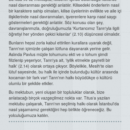
nasıl davranması gerektiği anlatılır. Kilisedeki önderlerin nasıl
bir karaktere sahip olmaları, kilise üyelerinin evlilikte ve aile içi
ilişkilerinde nasıl davranmaları, işverenlere karşı nasıl saygı
göstermeleri gerektiği anlatılır. Söz konusu olan şey,
davranışlarımızla, doğruluğumuzla 'Kurtarıcımız Tanrı'yla ilgili
öğretiyi her yönden çekici kılsınlar' (2.10) düşüncesi olmalıdır.
Bunların hepsi zorla kabul ettirilen kurallara uyarak değil,
Tanrı'nın içimizde çalışan lütfuna dayanarak yerine gelir.
Aslında Pavlus müjde tohumunu ekti ve o tohum şimdi
filizlenip yeşeriyor, Tanrı'ya ait, 'iyilik etmekte gayretli bir
halk' (2.14) olarak ortaya çıkıyor. Böylelikle, Mesih'te olan
lütuf sayesinde, bu halk ile içinde bulunduğu kültür arasında
kocaman bir fark var! Tanrı'nın halkı büyüdükçe o kültürü
olumlu bir şekilde etkiler.
Bu mektubun, yeni oluşan bir topluluklar olarak, bize
anlatacağı birçok vazgeçilmez nokta var. Titus'a yazılan
mektubu çalışarak, Tanrı'nın seçilmiş halkı olarak İstanbul'da
nasıl yaşamamız gerektiğini hep birlikte öğreneceğiz. Bu
yolculuğumuza katılın.