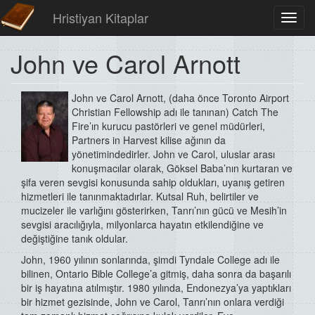
Hristiyan Kitaplar
Toggl
navig
John ve Carol Arnott
John ve Carol Arnott, (daha önce Toronto Airport
Christian Fellowship adı ile tanınan) Catch The
Fire’ın kurucu pastörleri ve genel müdürleri,
Partners in Harvest kilise ağının da
yönetimindedirler. John ve Carol, uluslar arası
konuşmacılar olarak, Göksel Baba’nın kurtaran ve
şifa veren sevgisi konusunda sahip oldukları, uyanış getiren
hizmetleri ile tanınmaktadırlar. Kutsal Ruh, belirtiler ve
mucizeler ile varlığını gösterirken, Tanrı’nın gücü ve Mesih’in
sevgisi aracılığıyla, milyonlarca hayatın etkilendiğine ve
değiştiğine tanık oldular.
John, 1960 yılının sonlarında, şimdi Tyndale College adı ile
bilinen, Ontario Bible College’a gitmiş, daha sonra da başarılı
bir iş hayatına atılmıştır. 1980 yılında, Endonezya’ya yaptıkları
bir hizmet gezisinde, John ve Carol, Tanrı’nın onlara verdiği