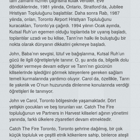
tam zamanlı hizmet çağrısına kulak verdiler. Eve
döndüklerinde, 1981 yılında, Ontario, Stratford’da, Jubilee
Hristiyan Topluluğunu başlattılar. Daha sonra Rab, 1987
yılında, onları, Toronto Airport Hristiyan Topluluğunu
kuracakları, Toronto’ya çağırdı. 1994 yılının Ocak ayında,
Kutsal Ruh’un egemen olduğu toplantıda bir uyanış başladı,
toplantılar uzadı ve bu kilise, Tanrı’nın halkı ile buluştuğu bir
nokta olarak dünyanın dikkatini çekmeye başladı.
John, Baba’nın sevgisi, lütuf ve bağışlanma, Kutsal Ruh’un
gücü ile ilgili öğretişleriyle tanınır. O, şu anda da, bilgelik dolu
öğütler vermeye devam ediyor ve Tanrı’nın gücünün
kiliselerinde işlediğini görmek isteyenlere gereken sağlam
temeli kurmalarında yardımcı oluyor. Carol da, özellikle, Tanrı
ile yakınlık ve O’nun huzurunda dinlenme konularında verdiği
öğretişleri ile tanınıyor.
John ve Carol, Toronto bölgesinde yaşamaktadır. Dört
yetişkin çocukları ve beş torunları var. Catch The Fire
topluluğunun ve Partners in Harvest kiliseleri ağının yönetimi
yanında, farklı ülkelere ziyaretleri devam etmektedir.
Catch The Fire Toronto, Toronto şehrine dağılmış, bir çok
küçük topluluk ve çeşitli etnik kökenlere sahip, binlerce ateşli