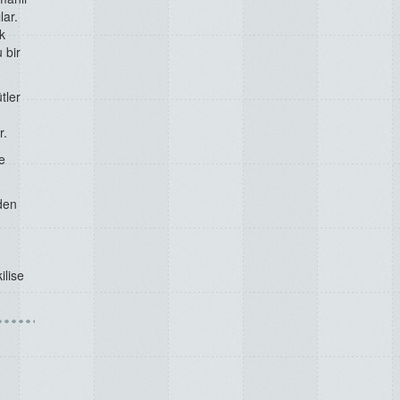
lar.
k
 bir
tler
r.
e
eden
ilise