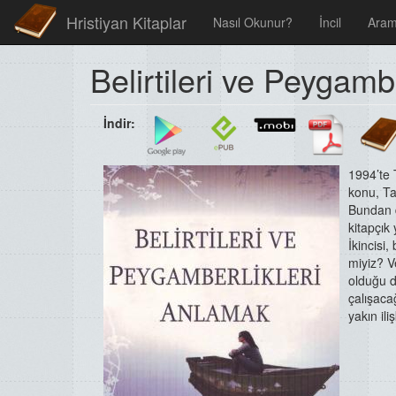
Hristiyan Kitaplar
Nasıl Okunur?
İncil
Ara
Belirtileri ve Peygamb
İndir:
1994’te 
konu, Ta
Bundan d
kitapçık
İkincisi,
miyiz? V
olduğu d
çalışacağ
yakın il