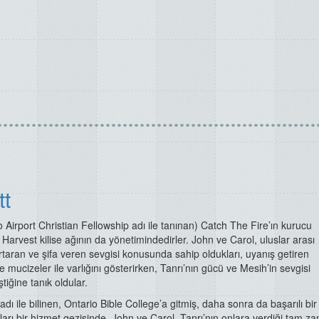
tt
Airport Christian Fellowship adı ile tanınan) Catch The Fire’ın kurucu
 Harvest kilise ağının da yönetimindedirler. John ve Carol, uluslar arası
taran ve şifa veren sevgisi konusunda sahip oldukları, uyanış getiren
ve mucizeler ile varlığını gösterirken, Tanrı’nın gücü ve Mesih’in sevgisi
tiğine tanık oldular.
dı ile bilinen, Ontario Bible College’a gitmiş, daha sonra da başarılı bir 
ları bir hizmet gezisinde, John ve Carol, Tanrı’nın onlara verdiği tam za