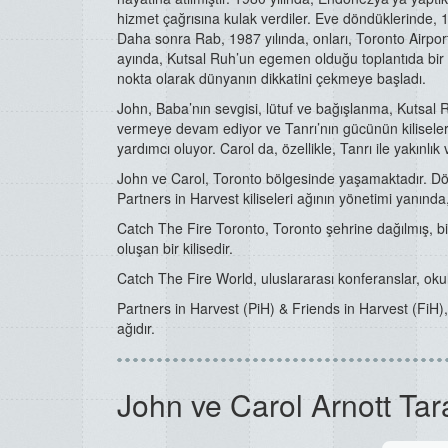
hizmet çağrısına kulak verdiler. Eve döndüklerinde, 19
Daha sonra Rab, 1987 yılında, onları, Toronto Airport
ayında, Kutsal Ruh’un egemen olduğu toplantıda bir uya
nokta olarak dünyanın dikkatini çekmeye başladı.
John, Baba’nın sevgisi, lütuf ve bağışlanma, Kutsal Ruh
vermeye devam ediyor ve Tanrı’nın gücünün kiliseler
yardımcı oluyor. Carol da, özellikle, Tanrı ile yakınlı
John ve Carol, Toronto bölgesinde yaşamaktadır. Dört
Partners in Harvest kiliseleri ağının yönetimi yanında,
Catch The Fire Toronto, Toronto şehrine dağılmış, bir
oluşan bir kilisedir.
Catch The Fire World, uluslararası konferanslar, okul
Partners in Harvest (PiH) & Friends in Harvest (FiH), e
ağıdır.
John ve Carol Arnott Tar