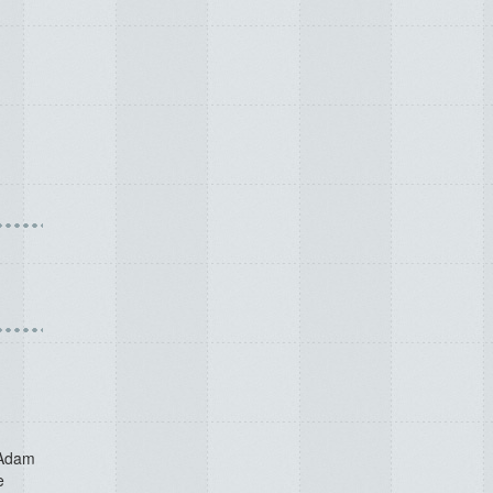
. Adam
e