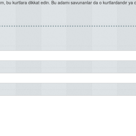
m, bu kurtlara dikkat edin. Bu adamı savunanlar da o kurtlardandır ya 