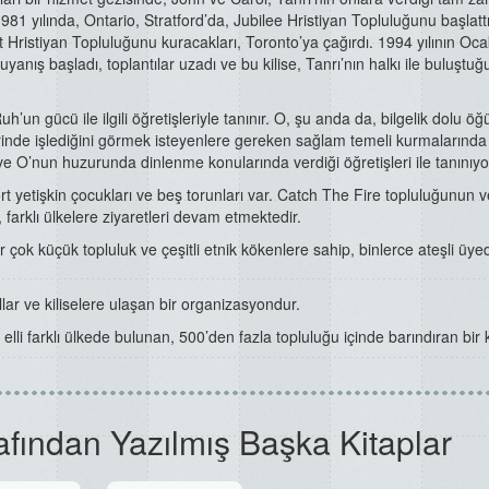
81 yılında, Ontario, Stratford’da, Jubilee Hristiyan Topluluğunu başlattı
 Hristiyan Topluluğunu kuracakları, Toronto’ya çağırdı. 1994 yılının Oca
nış başladı, toplantılar uzadı ve bu kilise, Tanrı’nın halkı ile buluştuğu
’un gücü ile ilgili öğretişleriyle tanınır. O, şu anda da, bilgelik dolu öğü
inde işlediğini görmek isteyenlere gereken sağlam temeli kurmalarında
k ve O’nun huzurunda dinlenme konularında verdiği öğretişleri ile tanınıyo
 yetişkin çocukları ve beş torunları var. Catch The Fire topluluğunun v
 farklı ülkelere ziyaretleri devam etmektedir.
 çok küçük topluluk ve çeşitli etnik kökenlere sahip, binlerce ateşli üy
lar ve kiliselere ulaşan bir organizasyondur.
lli farklı ülkede bulunan, 500’den fazla topluluğu içinde barındıran bir k
afından Yazılmış Başka Kitaplar