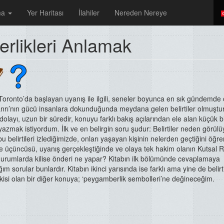
ma
Yer Haritası
İlahiler
Nereden Nereye
erlikleri Anlamak
Toronto’da başlayan uyanış ile ilgili, seneler boyunca en sık gündemde 
nrı’nın gücü insanlara dokunduğunda meydana gelen belirtiler olmuştur
olayı, uzun bir süredir, konuyu farklı bakış açılarından ele alan küçük b
 yazmak istiyordum. İlk ve en belirgin soru şudur: Belirtiler neden görül
 bu belirtileri izlediğimizde, onları yaşayan kişinin nelerden geçtiğini öğre
e üçüncüsü, uyanış gerçekleştiğinde ve olaya tek hakim olanın Kutsal 
urumlarda kilise önderi ne yapar? Kitabın ilk bölümünde cevaplamaya
ım sorular bunlardır. Kitabın ikinci yarısında ise farklı ama yine de belirti
işkisi olan bir diğer konuya; ‘peygamberlik sembolleri’ne değineceğim.