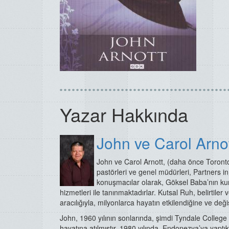
Yazar Hakkında
John ve Carol Arno
John ve Carol Arnott, (daha önce Toronto 
pastörleri ve genel müdürleri, Partners in
konuşmacılar olarak, Göksel Baba’nın kur
hizmetleri ile tanınmaktadırlar. Kutsal Ruh, belirtiler 
aracılığıyla, milyonlarca hayatın etkilendiğine ve değiş
John, 1960 yılının sonlarında, şimdi Tyndale College a
hayatına atılmıştır. 1980 yılında, Endonezya’ya yaptık