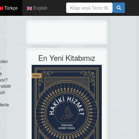
Türkçe
English
En Yeni Kitabımız
olan
.
ir
üyor?
nebilir
Ruh
lerle