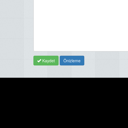
Kaydet
Önizleme