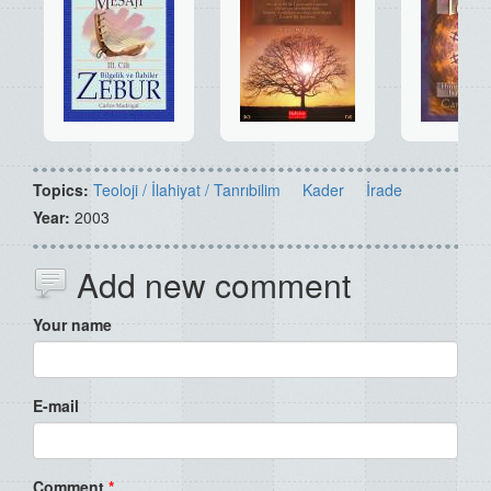
Topics:
Teoloji / İlahiyat / Tanrıbilim
Kader
İrade
Year:
2003
Add new comment
Your name
E-mail
Comment
*