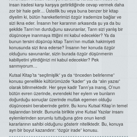
insan iradesi karşı karşıya getirildiğinde cevap vermek daha
zor bir hale gelir… Üstellik bu veya buna benzer bir kitap
diyelim ki, bütün hareketlerimizi özgür irademize bağlar ve
sizi ikna eder. İnsanın her kararının arkasında şu ya da bu
şekilde Tanrı’nın durduğunu savunanlar, Tanrı sizi yanlış bir
düşünceye inanmaya ittiğini mi kabul edecekler? Ya da
bunun tersini düşünüp kitap Tanrı’nın mutlak hakimiyeti
konusunda sizi ikna ederse? İnsanın her konuda özgür
olduğunu savunanlar, sizin burada özgür düşünmenin
kabiliyetini yitirdiğinizi mi kabul edecekler? Pek
sanmıyorum…
Kutsal Kitap’ta “seçilmişlik” ya da “önceden belirlenme”
konusu genellikle kültürümüzde “kader” ya da “alın yazısı”
olarak bilinmektedir. Her şeye kadir Tanrı’ya inanış, O’nun
bütün evren üzerinde, evrendeki her eylem ve bunların
doğurduğu sonuçlar üzerinde mutlak egemen olduğu
düşüncesini beraberinde getirir. Bu konu Kutsal Kitap’ın temel
taşlarından biridir. Bununla birlikte yine Kutsal Yazılar insanı
eylemlerinden sorumlu tuttuğuna göre onun kendi
kararlarının sahibi olduğunu gösterir niteliktedir. Bu, konuya
ayrı bir boyut kazandırır: “özgür irade” konusu.