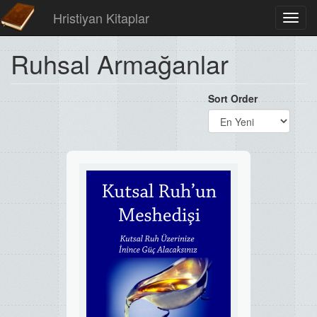
Hristiyan Kitaplar
Toggl
navig
Ruhsal Armağanlar
Sort Order