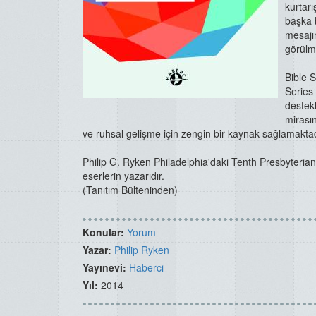
kurtarı
başka 
mesajın
görülm
Bible 
Series 
destekl
mirası
ve ruhsal gelişme için zengin bir kaynak sağlamaktad
Philip G. Ryken Philadelphia'daki Tenth Presbyteria
eserlerin yazarıdır.
(Tanıtım Bülteninden)
Konular:
Yorum
Yazar:
Philip Ryken
Yayınevi:
Haberci
Yıl:
2014