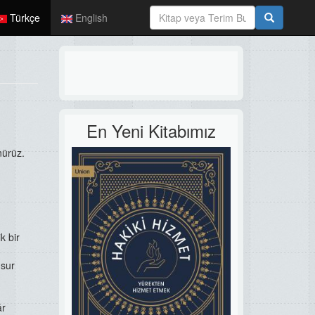
Türkçe
English
En Yeni Kitabımız
nürüz.
k bir
nsur
âr