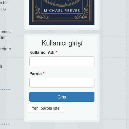
a bir
uluş
Themes
rini
Kullanıcı girişi
ğretme
Kullanıcı Adı
*
lı
Parola
*
Giriş
Yeni parola iste