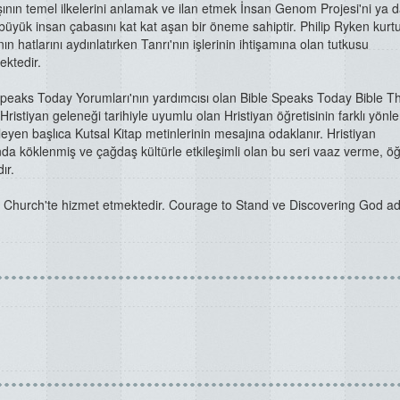
şının temel ilkelerini anlamak ve ilan etmek İnsan Genom Projesi'ni ya d
büyük insan çabasını kat kat aşan bir öneme sahiptir. Philip Ryken kurt
ın hatlarını aydınlatırken Tanrı'nın işlerinin ihtişamına olan tutkusu
ektedir.
Speaks Today Yorumları'nın yardımcısı olan Bible Speaks Today Bible 
Hristiyan geleneği tarihiyle uyumlu olan Hristiyan öğretisinin farklı yönle
eyen başlıca Kutsal Kitap metinlerinin mesajına odaklanır. Hristiyan
nda köklenmiş ve çağdaş kültürle etkileşimli olan bu seri vaaz verme, ö
ır.
n Church'te hizmet etmektedir. Courage to Stand ve Discovering God ad