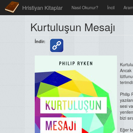
Hristiyan Kitaplar
Nasıl Okunur?
İncil
Ara
Kurtuluşun Mesajı
İndir:
Kurtulu
Ancak K
lütfunu
terimdi
Philip 
yazılar
sesi va
yenile
bizi sı
Eğer b