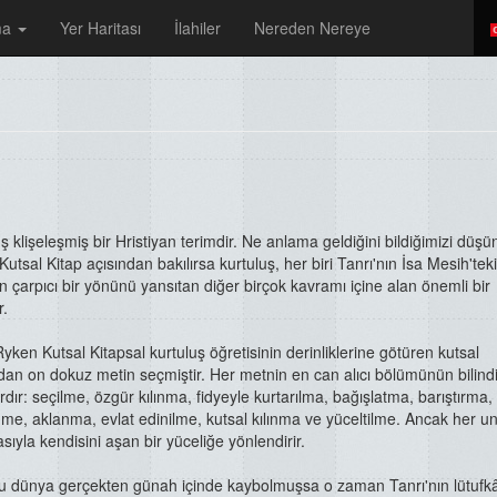
ma
Yer Haritası
İlahiler
Nereden Nereye
ş klişeleşmiş bir Hristiyan terimdir. Ne anlama geldiğini bildiğimizi düşü
utsal Kitap açısından bakılırsa kurtuluş, her biri Tanrı'nın İsa Mesih'teki
n çarpıcı bir yönünü yansıtan diğer birçok kavramı içine alan önemli bir
r.
Ryken Kutsal Kitapsal kurtuluş öğretisinin derinliklerine götüren kutsal
dan on dokuz metin seçmiştir. Her metnin en can alıcı bölümünün bilindi
rdır: seçilme, özgür kılınma, fidyeyle kurtarılma, bağışlatma, barıştırma,
nme, aklanma, evlat edinilme, kutsal kılınma ve yüceltilme. Ancak her u
rasıyla kendisini aşan bir yüceliğe yönlendirir.
u dünya gerçekten günah içinde kaybolmuşsa o zaman Tanrı'nın lütufk