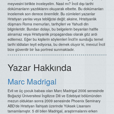
meyvesini birlikte inceleyelim. Nasıl mı? İncil dışı tarihi
dokümanların yazdıklarını okuyarak elbette. Bu dokümanları
incelemek son derece önemlidir. Bu cümleleri yazanlar
Hristiyan yanlısı veya tebliğcisi değil; aksine, Hristiyanlık
düşmanı Roma memurları, tarihçileri ve Yahudi din
bilginleridir. Bundan dolayı, bu belgelerin beyanları hafife
alınamaz veya Hristiyanlık propagandası olarak göz ardı
edilemez. Eğer bu kişilerin söylemleri İncil’in sunduğu temel
tarihi iddiaları teyit ediyorsa, bu demek oluyor ki, mevcut İncil
bize güvenilir bir İsa portresi sunmaktadır.
Yazar Hakkında
Marc Madrigal
Evli ve üç çocuk babası olan Marc Madrigal 2006 senesinde
Boğaziçi Üniversitesi İngilizce Dili ve Edebiyat bölümünden
mezun olduktan sonra 2009 senesinde Phoenix Seminary
ABD'de Hristiyan İlahiyatı üzerinde Yüksek Lisansını
tamamlamıştır. 5 dil bilen Madrigal, araştırmalarını erken