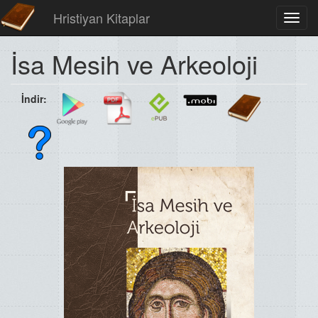
Hristiyan Kitaplar
Toggl
navig
İsa Mesih ve Arkeoloji
İndir: