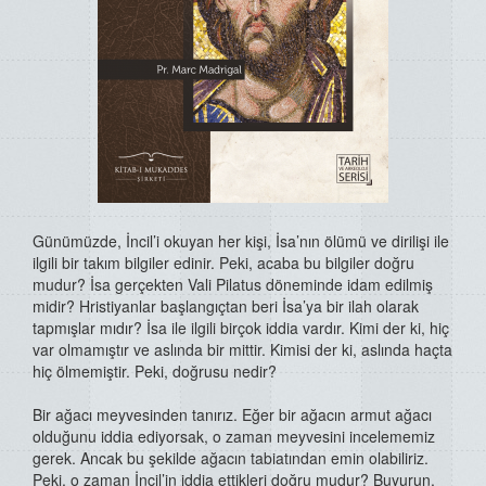
Günümüzde, İncil’i okuyan her kişi, İsa’nın ölümü ve dirilişi ile
ilgili bir takım bilgiler edinir. Peki, acaba bu bilgiler doğru
mudur? İsa gerçekten Vali Pilatus döneminde idam edilmiş
midir? Hristiyanlar başlangıçtan beri İsa’ya bir ilah olarak
tapmışlar mıdır? İsa ile ilgili birçok iddia vardır. Kimi der ki, hiç
var olmamıştır ve aslında bir mittir. Kimisi der ki, aslında haçta
hiç ölmemiştir. Peki, doğrusu nedir?
Bir ağacı meyvesinden tanırız. Eğer bir ağacın armut ağacı
olduğunu iddia ediyorsak, o zaman meyvesini incelememiz
gerek. Ancak bu şekilde ağacın tabiatından emin olabiliriz.
Peki, o zaman İncil’in iddia ettikleri doğru mudur? Buyurun,