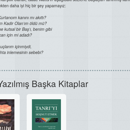
kten daha iyi hiç bir şey yapamayız:
rtarıcım kanını mı akıttı?
m Kadir Olan’ım öldü mü?
e kutsal bir Baş’ı, benim gibi
can için mi adadı?
uçlarım içinmiydi,
hta inlemesinin sebebi?
Yazılmış Başka Kitaplar