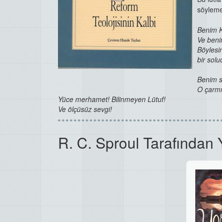
söyleme
Benim Ku
Ve beni
Böylesin
bir solu
Benim s
O çarmı
Yüce merhamet! Bilinmeyen Lütuf!
Ve ölçüsüz sevgi!
R. C. Sproul Tarafından 