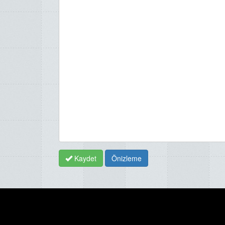
Kaydet
Önizleme