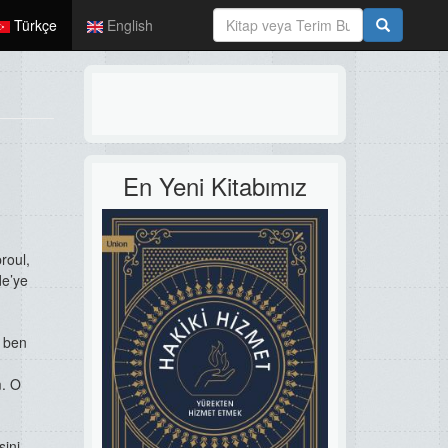
Türkçe
English
En Yeni Kitabımız
roul,
de’ye
 ben
m. O
sini