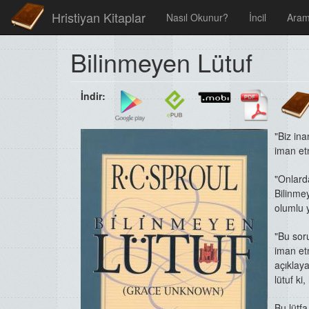
Hristiyan Kitaplar
Nasıl Okunur?
İncil
Ara
Bilinmeyen Lütuf
İndir:
"Biz ina
iman
et
"Onlard
Bilinmey
olumlu y
"Bu sor
iman et
açıklay
lütuf k
Bu lütfa