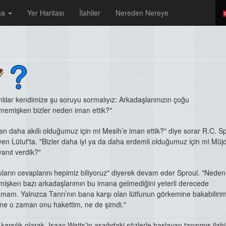
ma
Yer Haritası
İlahiler
Nereden Nereye
nlılar kendimize şu
soruyu sormalıyız:
Arkadaşlarımızın çoğu
memişken bizler
neden iman ettik?"
an daha akıllı olduğumuz için mi Mesih’e iman ettik?"
diye sorar R.C. Sp
en Lütuf'ta. "Bizler daha iyi ya da
daha erdemli olduğumuz için mi Müj
anıt verdik?"
uların cevaplarını hepimiz biliyoruz" diyerek devam eder
Sproul. "Neden
mişken bazı arkadaşlarımın bu imana
gelmediğini yeterli derecede
amam. Yalnızca Tanrı’nın bana
karşı olan lütfunun görkemine bakabiliri
i, ne o zaman
onu hakettim, ne de şimdi."
 karşılık olarak, Isaac Watts’in aşağıdaki sözlerle başlayan
tanınmış ilahi