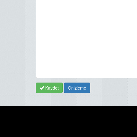
Kaydet
Önizleme