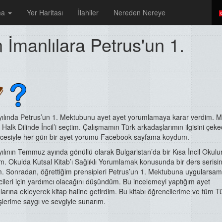
ma
Yer Haritası
İlahiler
Nereden Nereye
İmanlılara Petrus'un 1.
yılında Petrus’un 1. Mektubunu ayet ayet yorumlamaya karar verdim. M
 Halk Dilinde İncil’i seçtim. Çalışmamın Türk arkadaşlarımın ilgisini çeke
cesiyle her gün bir ayet yorumu Facebook sayfama koydum.
ılının Temmuz ayında gönüllü olarak Bulgaristan’da bir Kısa İncil Okul
ım. Okulda Kutsal Kitab’ı Sağlıklı Yorumlamak konusunda bir ders serisin
m. Sonradan, öğrettiğim prensipleri Petrus’un 1. Mektubuna uygularsam
ileri için yardımcı olacağını düşündüm. Bu incelemeyi yaptığım ayet
arına ekleyerek kitap haline getirdim. Bu kitabı öğrencilerime ve tüm T
lerime saygı ve sevgiyle sunarım.