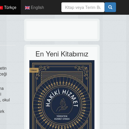
Türkçe
English
En Yeni Kitabımız
etin
ceği
una
i
, okul
ürk