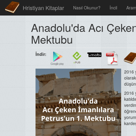
Hristiyan Kitaplar
Nasıl Okunur?
İncil
Ara
Anadolu'da Acı Çeken 
Mektubu
İndir:
2016 
olarak
düşün
2016 y
katıld
verdi
öğrenc
yoruml
kardeş