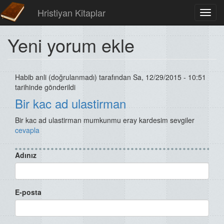
Hristiyan Kitaplar
Toggl
navig
Yeni yorum ekle
Habib anli (doğrulanmadı)
tarafından Sa, 12/29/2015 - 10:51
tarihinde gönderildi
Bir kac ad ulastirman
Bir kac ad ulastirman mumkunmu eray kardesim sevgiler
cevapla
Adınız
E-posta