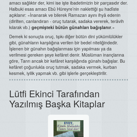
amacı sağlıktır der, kimi ise işte ibadetimizin bir parçasıdır der.
Halbuki esas amacı Ebû Hüreyre’nin naklettiği şu hadîste
açıklanır: «İnanarak ve bilerek Ramazan ayını ihyâ edenin
(dirilten, canlandıran - oruç tutarak, sadaka vererek, terâvih
kılarak vb.)
geçmişteki bütün günahları bağışlanır
.»
Demek ki sonuçta oruç, tıpkı diğer bütün dini yükümlülükler
gibi, günahların karşılığına verilen bir bedel niteliğindedir.
İşlenen bir günahın bağışlanması için yapılması ya da
verilmesi gereken şeye kefâret denir. Müslüman inançlarına
göre, Tanrı ancak bir kefâret karşılığında günahı bağışlar. Bu
kefâret çoğunlukla oruç tutmak, sadaka vermek, kurban
kesmek, iyilik yapmak vb. gibi işlerle gerçekleştirilir.
Lütfi Ekinci Tarafından
Yazılmış Başka Kitaplar