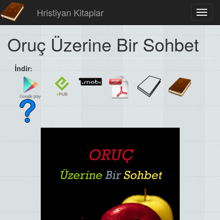
Hristiyan Kitaplar
Toggl
navig
Oruç Üzerine Bir Sohbet
İndir: