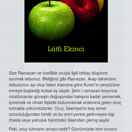
Size Ramazan ve özellikle oruçla ilgili birkaç düşünce
sunmak istiyoruz. Bildiğiniz gibi Ramazan, Arap takviminin
dokuzuncu ayı olup İslam inancına göre Kuran’ın yeryüzüne
inmeye başladığı kutsal ay sayılır. Şehr-i ramazan boyunca
müslümanlar güneşin doğuşundan batışına kadar yememek,
içmemek ve cinsel ilişkide bulunmamak anlamına gelen oruç
tutmakla yükümlüdürler. Oruç; İslamiyet’in beş temel
zorunluluğundan biridir ve bu emri yerine getirmeyen kişi
(hasta veya yolculuk haricinde) İslamdan çıkmış sayılır.
Peki, oruç tutmanın amacı nedir? Günümüzde kimi orucun