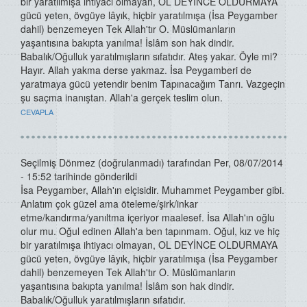
bir yaratılmışa ihtiyacı olmayan, OL DEYİNCE OLDURMAYA
gücü yeten, övgüye lâyık, hiçbir yaratılmışa (İsa Peygamber
dahil) benzemeyen Tek Allah'tır O. Müslümanların
yaşantısına bakıpta yanılma! İslâm son hak dindir.
Babalık/Oğulluk yaratılmışların sıfatıdır. Ateş yakar. Öyle mi?
Hayır. Allah yakma derse yakmaz. İsa Peygamberi de
yaratmaya gücü yetendir benim Tapınacağım Tanrı. Vazgeçin
şu saçma inanıştan. Allah'a gerçek teslim olun.
CEVAPLA
Seçilmiş Dönmez (doğrulanmadı)
tarafından Per, 08/07/2014
- 15:52 tarihinde gönderildi
İsa Peygamber, Allah'ın elçisidir. Muhammet Peygamber gibi.
Anlatım çok güzel ama öteleme/şirk/inkar
etme/kandırma/yanıltma içeriyor maalesef. İsa Allah'ın oğlu
olur mu. Oğul edinen Allah'a ben tapınmam. Oğul, kız ve hiç
bir yaratılmışa ihtiyacı olmayan, OL DEYİNCE OLDURMAYA
gücü yeten, övgüye lâyık, hiçbir yaratılmışa (İsa Peygamber
dahil) benzemeyen Tek Allah'tır O. Müslümanların
yaşantısına bakıpta yanılma! İslâm son hak dindir.
Babalık/Oğulluk yaratılmışların sıfatıdır.