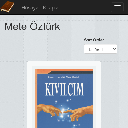
Hristiyan Kitaplar
Toggl
navig
Mete Öztürk
Sort Order