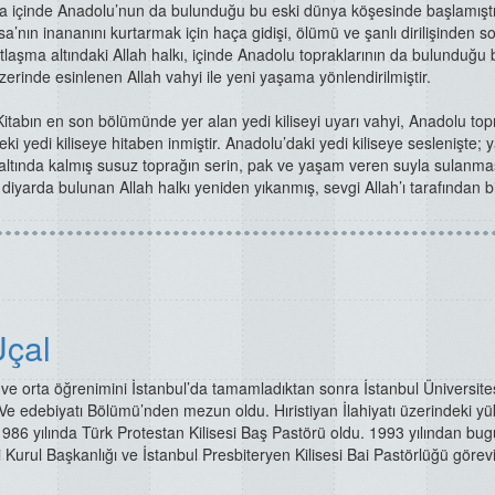
 içinde Anadolu’nun da bulunduğu bu eski dünya köşesinde başlamıştı
sa’nın inananını kurtarmak için haça gidişi, ölümü ve şanlı dirilişinden s
tlaşma altındaki Allah halkı, içinde Anadolu topraklarının da bulunduğu 
zerinde esinlenen Allah vahyi ile yeni yaşama yönlendirilmiştir.
Kitabın en son bölümünde yer alan yedi kiliseyi uyarı vahyi, Anadolu topr
ki yedi kiliseye hitaben inmiştir. Anadolu’daki yedi kiliseye seslenişte; 
altında kalmış susuz toprağın serin, pak ve yaşam veren suyla sulanma
u diyarda bulunan Allah halkı yeniden yıkanmış, sevgi Allah’ı tarafından b
Üçal
ve orta öğrenimini İstanbul’da tamamladıktan sonra İstanbul Üniversite
i Ve edebiyatı Bölümü’nden mezun oldu. Hıristiyan İlahiyatı üzerindeki y
1986 yılında Türk Protestan Kilisesi Baş Pastörü oldu. 1993 yılından bu
Kurul Başkanlığı ve İstanbul Presbiteryen Kilisesi Bai Pastörlüğü görevi