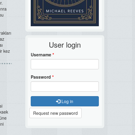
r.
onra
bu
akları
yaz
User login
sı
ir kez
Username
*
Password
*
Log in
si
üksek
Request new password
güne
ni