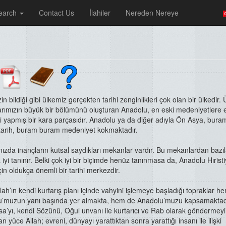
earch
Contact Us
İlahiler
Nereden Nereye
n bildiği gibi ülkemiz gerçekten tarihi zenginlikleri çok olan bir ülkedir. 
arımızın büyük bir bölümünü oluşturan Anadolu, en eski medeniyetlere 
ği yapmış bir kara parçasıdır. Anadolu ya da diğer adıyla Ön Asya, bura
arih, buram buram medeniyet kokmaktadır.
zda inançların kutsal saydıkları mekanlar vardır. Bu mekanlardan bazıl
 iyi tanınır. Belki çok iyi bir biçimde henüz tanınmasa da, Anadolu Hırist
çin oldukça önemli bir tarihi merkezdir.
lah’ın kendi kurtarış planı içinde vahyini işlemeye başladığı topraklar h
u’muzun yanı başında yer almakta, hem de Anadolu’muzu kapsamaktad
sa’yı, kendi Sözünü, Oğul unvanı ile kurtarıcı ve Rab olarak göndermeyi
n yüce Allah; evreni, dünyayı yarattıktan sonra yarattığı insanı ile ilişki