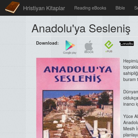
Hristiyan Kitaplar
Reading eBooks
Bible
S
Anadolu'ya Sesleniş
Download:
Hepimizi
toprakl
sahipli
buram t
Dünyamı
oldukça
inancı i
Yüce Al
Anadol
Mesih İ
planlaya