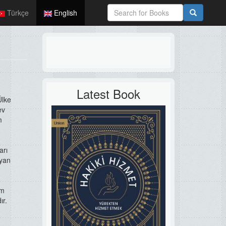
Türkçe
English
Latest Book
Ülke
ev
m
arı
iyan
em
ır.