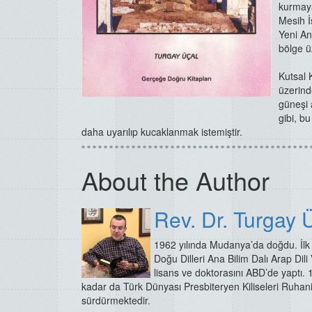
kurmaya
Mesih İ
Yeni An
bölge ü
Kutsal 
üzerinde
güneşi 
gibi, b
daha uyarılıp kucaklanmak istemiştir.
About the Author
Rev. Dr. Turgay 
1962 yılında Mudanya’da doğdu. İlk 
Doğu Dilleri Ana Bilim Dalı Arap Dil
lisans ve doktorasını ABD’de yaptı. 
kadar da Türk Dünyası Presbiteryen Kiliseleri Ruhani 
sürdürmektedir.