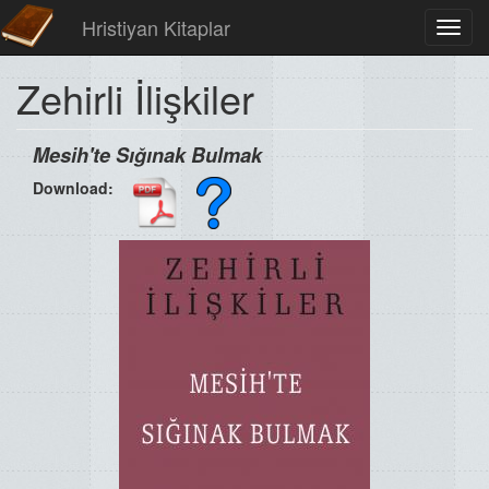
Hristiyan Kitaplar
Toggl
navig
Zehirli İlişkiler
Mesih'te Sığınak Bulmak
Download: