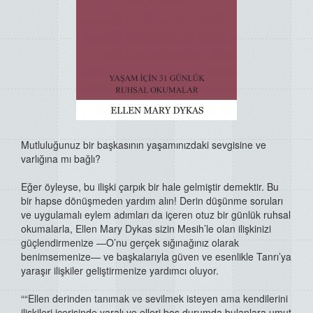
Mutluluğunuz bir başkasının yaşamınızdaki sevgisine ve
varlığına mı bağlı?
Eğer öyleyse, bu ilişki çarpık bir hale gelmiştir demektir. Bu
bir hapse dönüşmeden yardım alın! Derin düşünme soruları
ve uygulamalı eylem adımları da içeren otuz bir günlük ruhsal
okumalarla, Ellen Mary Dykas sizin Mesih’le olan ilişkinizi
güçlendirmenize —O’nu gerçek sığınağınız olarak
benimsemenize— ve başkalarıyla güven ve esenlikle Tanrı’ya
yaraşır ilişkiler geliştirmenize yardımcı oluyor.
““Ellen derinden tanımak ve sevilmek isteyen ama kendilerini
ilişkileri içerisinde yaralı ve elleri boş durumda bulanlara umut